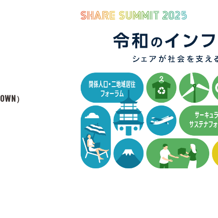
）
TOWN）