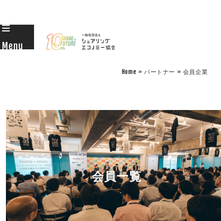
Skip
to
Menu
content
Home
» パートナー » 会員企業
会員一覧