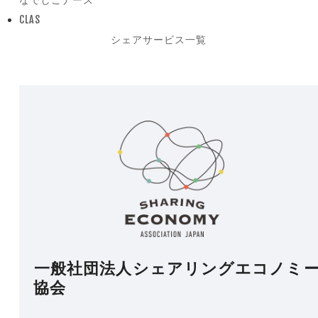
previous
CLAS
post:
next
シェアサービス一覧
post:
一般社団法人シェアリングエコノミ
協会