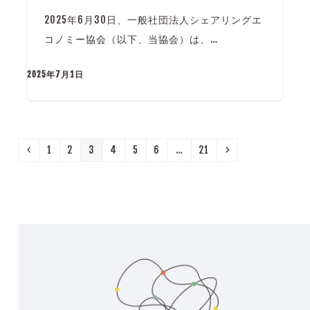
2025年6月30日、一般社団法人シェアリングエ
コノミー協会（以下、当協会）は、…
2025年7月1日
Previous
Page
Page
Page
Page
Page
Page
Page
Next
1
2
3
4
5
6
…
21