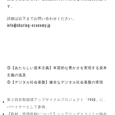
す。
詳細は以下までお問い合わせください。
info@sharing-economy.jp
③【あたらしい資本主義】本質的な豊かさを実現する資本
主義の追及
⑤【デジタル社会基盤】健全なデジタル社会基盤の実現
第２回衣類循環アップサイクルプロジェクト「roop」に、
previous
パートナーとして参画。
post:
【取材・登壇依頼について】シェアリングエコノミー協会