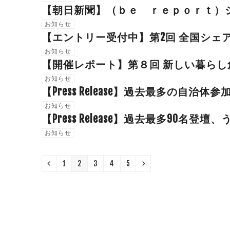
【朝日新聞】（ｂｅ ｒｅｐｏｒｔ）
お知らせ
【エントリー受付中】第2回 全国シェ
お知らせ
【開催レポート】第８回 新しい暮らし
お知らせ
【Press Release】過去最多の自治体参
お知らせ
【Press Release】過去最多90名登壇
お知らせ
Previous
Page
Page
Page
Page
Page
Next
1
2
3
4
5