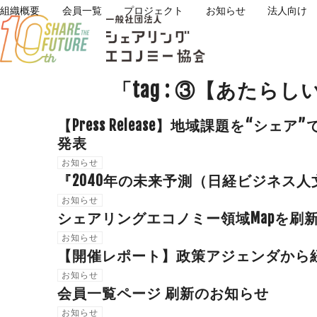
Skip
組織概要
会員一覧
プロジェクト
お知らせ
法人向け
to
content
「tag : ③【あた
【Press Release】地域課題を
発表
お知らせ
『2040年の未来予測（日経ビジネス
お知らせ
シェアリングエコノミー領域Mapを刷新しま
お知らせ
【開催レポート】政策アジェンダから紐解く
お知らせ
会員一覧ページ 刷新のお知らせ
お知らせ