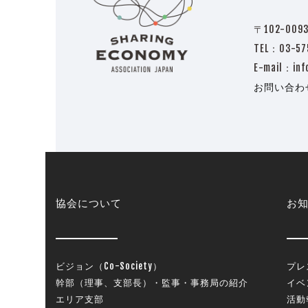
〒102-009
TEL：03-
E-mail：inf
お問い合わ
協会について
お
ビジョン（Co-Society）
プレ
幹部（理事、支部長）・監事・事務局の紹介
イベ
エリア支部
活動