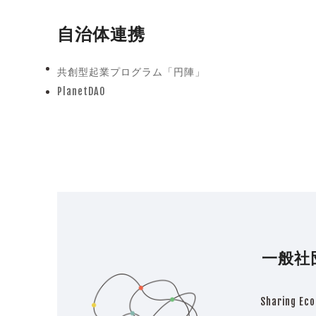
自治体連携
共創型起業プログラム「円陣」
previous
PlanetDAO
post:
next
post:
一般社
Sharing Eco