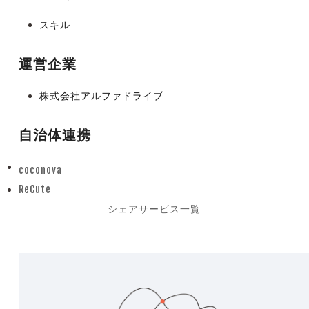
スキル
運営企業
株式会社アルファドライブ
自治体連携
coconova
previous
ReCute
post:
next
シェアサービス一覧
post: