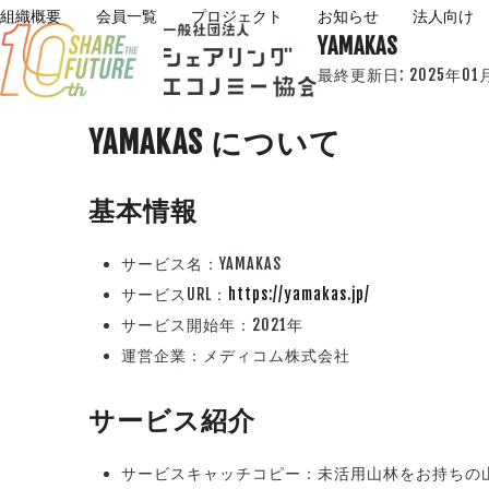
Skip
組織概要
会員一覧
プロジェクト
お知らせ
法人向け
YAMAKAS
to
content
最終更新日:
2025年01
YAMAKAS について
基本情報
サービス名：YAMAKAS
サービスURL：
https://yamakas.jp/
サービス開始年：2021年
運営企業：メディコム株式会社
サービス紹介
サービスキャッチコピー：未活用山林をお持ちの