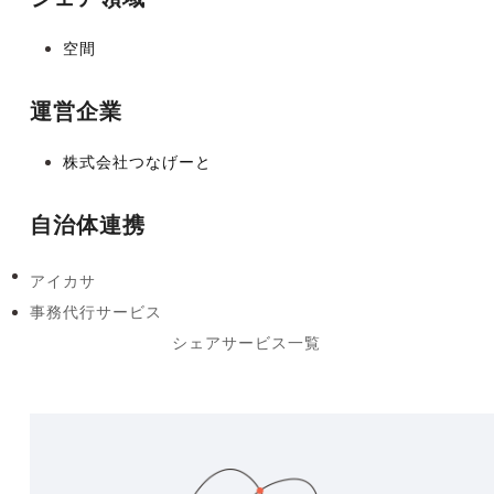
空間
運営企業
株式会社つなげーと
自治体連携
アイカサ
previous
事務代行サービス
post:
next
シェアサービス一覧
post: