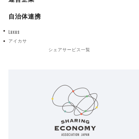
自治体連携
Laxus
previous
アイカサ
post:
next
シェアサービス一覧
post: