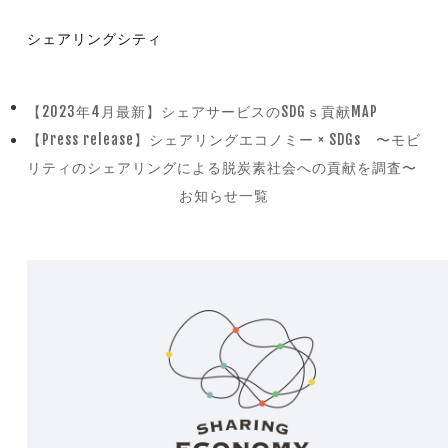
シェアリングシティ
【2023年4月最新】シェアサービスのSDGｓ貢献MAP
previous
【Press release】シェアリングエコノミー × SDGs 〜モビ
post:
next
リティのシェアリングによる脱炭素社会への貢献を調査〜
post:
お知らせ一覧