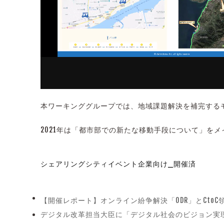
本ワーキンググループでは、地域課題解決を補完する
2021年は「都市部での新たな移動手段について」を
シェアリングシティ
イベント
企業向け_開催済
【開催レポート】オンライン紛争解決「ODR」とCtoC
previous
デジタル改革担当大臣に「デジタル社会のビジョン実
post:
next