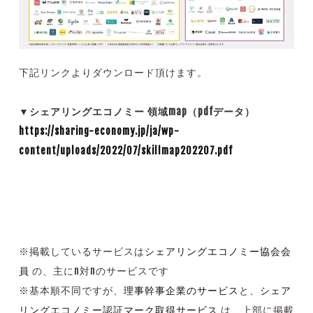
下記リンクよりダウンロード頂けます。
▼シェアリングエコノミー 領域map（pdfデータ）
https://sharing-economy.jp/ja/wp-
content/uploads/2022/07/skillmap202207.pdf
※
掲載しているサービスは
シェアリングエコノミー協会会
員
の、主にn対nのサービスです
※基本順不同ですが、
理事幹事企業のサービス
と、
シェア
リングエコノミー認証マーク取得サービス
は、上部に掲載