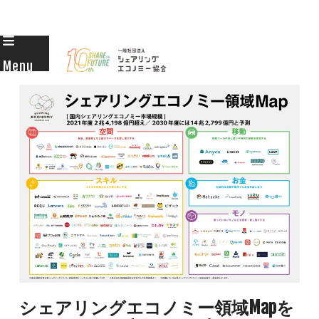
Skip
to
Menu
content
シェアリングエコノミー領域Mapを