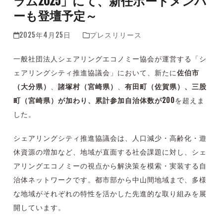
ラム2025」にて、新任ボードメンバ
ーも登壇予定～
2025年4月25日
プレスリリース
一般社団法人シェアリングエコノミー協会が運営する「シ
ェアリングシティ推進協議会」において、新たに
佐伯市
（大分県）
、
諸塚村（宮崎県）
、
有田町（佐賀県）、三股
町（宮崎県）が加わり、累計参加自治体数が200
を超えま
した。
シェアリングシティ推進協議会は、人口減少・高齢化・遊
休資源の増加など、地域が直面する社会課題に対し、シェ
アリングエコノミーの視点から解決策を模索・実装する自
治体ネットワークです。都市部から中山間地域まで、多様
な地域がそれぞれの特性を活かした先進的な取り組みを展
開しています。