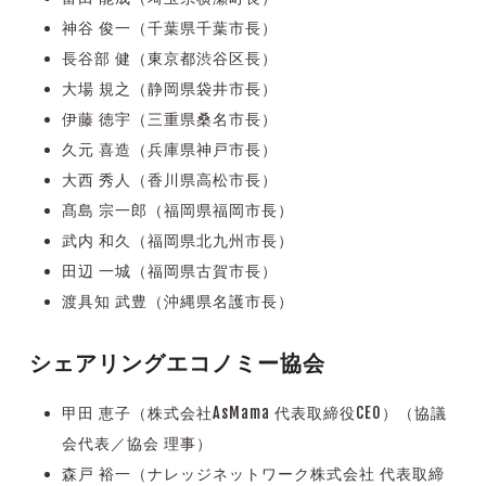
神谷 俊一（千葉県千葉市長）
長谷部 健（東京都渋谷区長）
大場 規之（静岡県袋井市長）
伊藤 徳宇（三重県桑名市長）
久元 喜造（兵庫県神戸市長）
大西 秀人（香川県高松市長）
髙島 宗一郎（福岡県福岡市長）
武内 和久（福岡県北九州市長）
田辺 一城（福岡県古賀市長）
渡具知 武豊（沖縄県名護市長）
シェアリングエコノミー協会
甲田 恵子（株式会社AsMama 代表取締役CEO）（協議
会代表／協会 理事）
森戸 裕一（ナレッジネットワーク株式会社 代表取締