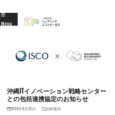
Skip
to
Menu
content
沖縄ITイノベーション戦略センター
との包括連携協定のお知らせ
2022年5月21日
活動報告