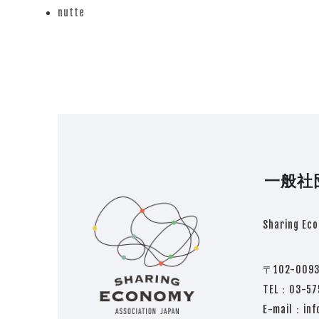
previous
nutte
post:
next
post:
一般社
Sharing Eco
〒102-009
TEL：03-
E-mail：inf