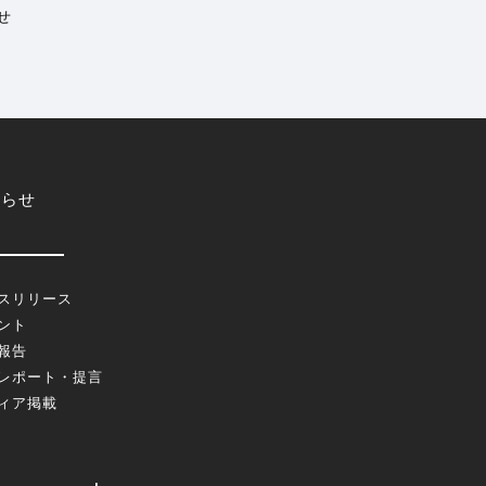
せ
知らせ
スリリース
ント
報告
レポート・提言
ィア掲載