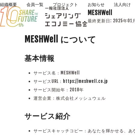
Skip
組織概要
会員一覧
プロジェクト
お知らせ
法人向け
MESHWell
to
content
最終更新日:
2025年01
MESHWell について
基本情報
サービス名：MESHWell
サービスURL：
https://meshwell.co.jp
サービス開始年：2018年
運営企業：株式会社メッシュウェル
サービス紹介
サービスキャッチコピー：あなたを輝かせる、あ