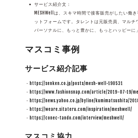
サービス紹介文：
MESHWellは、スキマ時間で接客販売がした
ットフォームです。タレントは元販売員、マルチ
パーソナルに、もっと豊かに、もっとハッピーに」
マスコミ事例
サービス紹介記事
・
https://senken.co.jp/posts/mesh-well-190531
・
https://www.fashionsnap.com/article/2019-07-19/m
・
https://news.yahoo.co.jp/byline/kumimatsushita/2
・
https://weare.sitateru.com/inspiration/meshwell/
・
https://conec-tando.com/interview/meshwell/
マスコミ協力