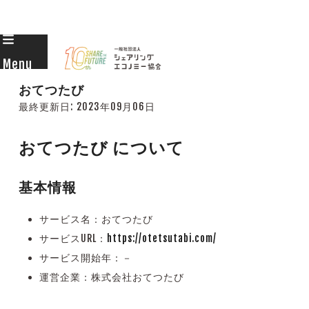
Skip
to
Menu
content
おてつたび
最終更新日:
2023年09月06日
おてつたび について
基本情報
サービス名：おてつたび
サービスURL：
https://otetsutabi.com/
サービス開始年：－
運営企業：株式会社おてつたび