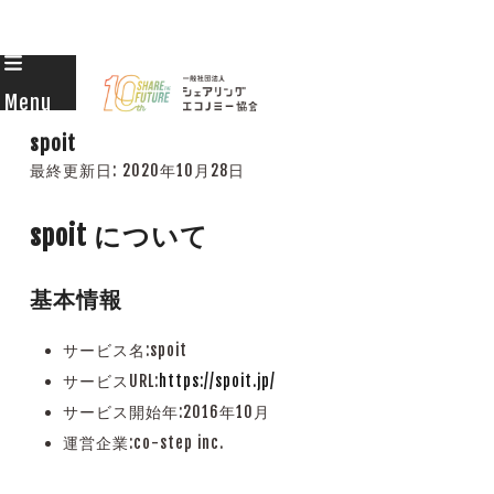
Skip
to
Menu
content
spoit
最終更新日:
2020年10月28日
spoit
について
基本情報
サービス名:
spoit
サービスURL:
https://spoit.jp/
サービス開始年:2016年10月
運営企業:co-step inc.