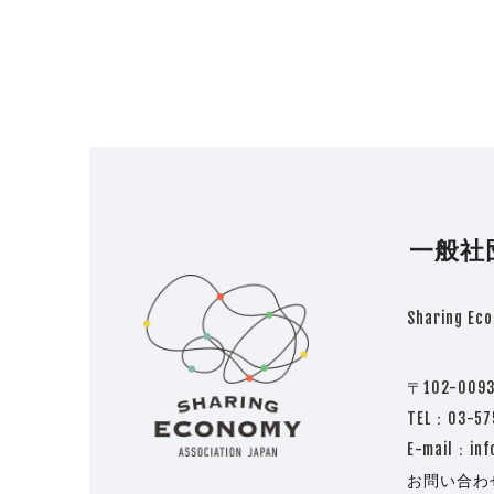
post:
next
post:
一般社
Sharing Eco
〒102-009
TEL：03-
E-mail：inf
お問い合わ