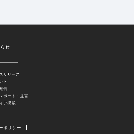
知らせ
スリリース
ント
報告
レポート・提言
ィア掲載
ーポリシー
|