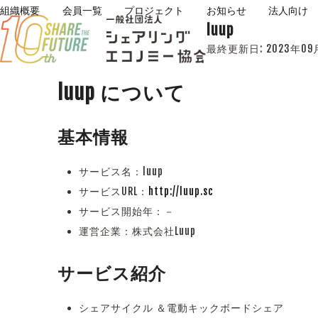
Skip
組織概要
会員一覧
プロジェクト
お知らせ
法人向け
luup
to
content
最終更新日:
2023年09
luup について
基本情報
サービス名：luup
サービスURL：
http://luup.sc
サービス開始年：－
運営企業：株式会社Luup
サービス紹介
シェアサイクル ＆電動キックボードシェア