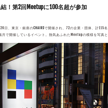
第2回Meetupに100名超が参加
月26日、東京・銀座の
CHAIRS
で開催され、72の企業・団体、計11
月で開催しているイベント。熱気あふれたMeetupの模様を写真