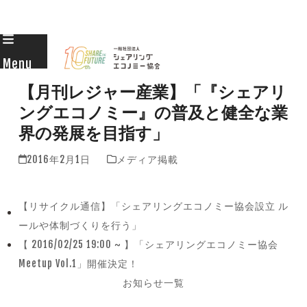
Skip
to
Menu
content
【月刊レジャー産業】「『シェアリ
ングエコノミー』の普及と健全な業
界の発展を目指す」
2016年2月1日
メディア掲載
【リサイクル通信】「シェアリングエコノミー協会設立 ル
previous
ールや体制づくりを行う」
post:
【 2016/02/25 19:00 ~ 】「シェアリングエコノミー協会
next
Meetup Vol.1」開催決定！
post:
お知らせ一覧